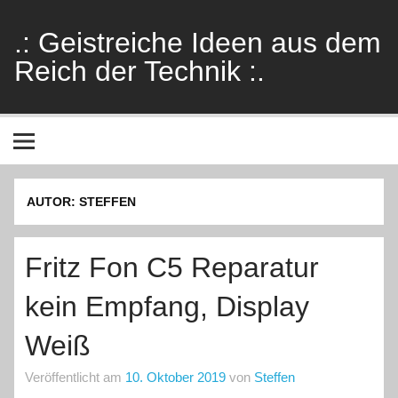
Skip
to
content
.: Geistreiche Ideen aus dem
Reich der Technik :.
Von Nerds für Nerds, Technikprojekte mit Schwerpunkt iot,
smart home, reverse engineering
AUTOR:
STEFFEN
Fritz Fon C5 Reparatur
kein Empfang, Display
Weiß
Veröffentlicht am
10. Oktober 2019
von
Steffen