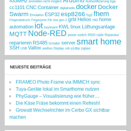
Arduino
433MHz
anmelden nicht möglich
Authentifizierung
bga
docker
Docker
cc1101
CNC
Container
digitalradio
fhem
Swarm
esp8266
ESP32
Emulation
f1g2
grbl
Helios
home
Fingerabdruck
Fingerprint
Flir one gen 2
HID
iot
automation
KWL
linux
Lüftungsanlage
keyboard
Node-RED
MQTT
power switch
R503
radio
Reparatur
smart home
reparieren
RS485
server
Schalter
SSH
Vallox
USB
weißes Display
xdr-p1dbp
zigbee
NEUESTE BEITRÄGE
FRAMEO Photo Frame via IMMICH sync
Tuya-Geräte lokal im Smarthome nutzen
PhyGauge – Visualisierung wie früher…
Die Käse Fräse bekommt einen Refresh!
Growatt Wechselrichter im Cerbo GX sichtbar
machen