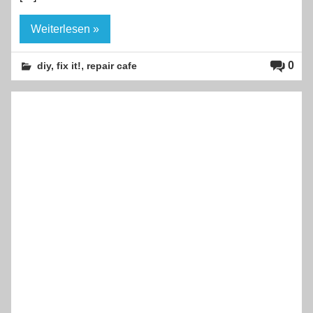
Weiterlesen »
,
0
diy, fix it!
repair cafe