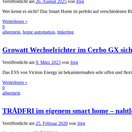
Veröffentlicht am
26. August 2025
von
Jörg
Wer kennt es nicht? Das Smart Home ist perfekt auf verschiedenen Bil
Weiterlesen »
0
allgemein
,
home automation
,
tinkering
Growatt Wechselrichter im Cerbo GX sic
Veröffentlicht am
9. März 2023
von
Jörg
Das ESS von Victron Energy ist bekanntermaßen sehr offen und flexi
Weiterlesen »
0
allgemein
TRÅDFRI im eigenem smart home – nahtl
Veröffentlicht am
25. Februar 2020
von
Jörg