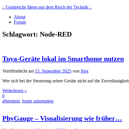
Skip
.: Geistreiche Ideen aus dem Reich der Technik :.
to
About
content
Von Nerds für Nerds, Technikprojekte mit Schwerpunkt iot, smart ho
Forum
Schlagwort:
Node-RED
Tuya-Geräte lokal im Smarthome nutzen
Veröffentlicht am
15. September 2025
von
Jörg
Wer sich bei der Steuerung seiner Geräte nicht auf die Zuverlässigk
Weiterlesen »
0
allgemein
,
home automation
PhyGauge – Visualisierung wie früher…