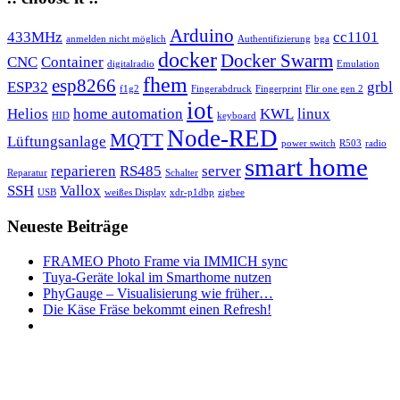
Arduino
433MHz
cc1101
anmelden nicht möglich
Authentifizierung
bga
docker
Docker Swarm
CNC
Container
digitalradio
Emulation
fhem
esp8266
ESP32
grbl
f1g2
Fingerabdruck
Fingerprint
Flir one gen 2
iot
Helios
home automation
KWL
linux
HID
keyboard
Node-RED
MQTT
Lüftungsanlage
power switch
R503
radio
smart home
reparieren
RS485
server
Reparatur
Schalter
SSH
Vallox
USB
weißes Display
xdr-p1dbp
zigbee
Neueste Beiträge
FRAMEO Photo Frame via IMMICH sync
Tuya-Geräte lokal im Smarthome nutzen
PhyGauge – Visualisierung wie früher…
Die Käse Fräse bekommt einen Refresh!