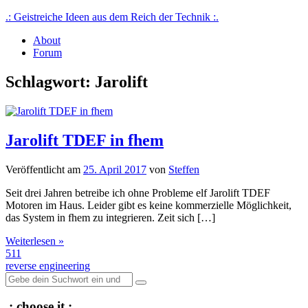
Skip
.: Geistreiche Ideen aus dem Reich der Technik :.
to
About
content
Von Nerds für Nerds, Technikprojekte mit Schwerpunkt iot, smart
Forum
home, reverse engineering
Schlagwort:
Jarolift
Jarolift TDEF in fhem
Veröffentlicht am
25. April 2017
von
Steffen
Seit drei Jahren betreibe ich ohne Probleme elf Jarolift TDEF
Motoren im Haus. Leider gibt es keine kommerzielle Möglichkeit,
das System in fhem zu integrieren. Zeit sich […]
Weiterlesen »
511
reverse engineering
Suche
nach:
.: choose it :.