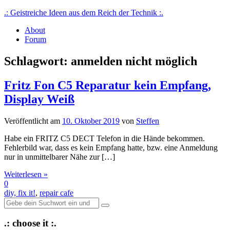
Skip
.: Geistreiche Ideen aus dem Reich der Technik :.
to
About
content
Von Nerds für Nerds, Technikprojekte mit Schwerpunkt iot, smart
Forum
home, reverse engineering
Schlagwort:
anmelden nicht möglich
Fritz Fon C5 Reparatur kein Empfang,
Display Weiß
Veröffentlicht am
10. Oktober 2019
von
Steffen
Habe ein FRITZ C5 DECT Telefon in die Hände bekommen.
Fehlerbild war, dass es kein Empfang hatte, bzw. eine Anmeldung
nur in unmittelbarer Nähe zur […]
Weiterlesen »
0
diy, fix it!
,
repair cafe
Suche
nach:
.: choose it :.