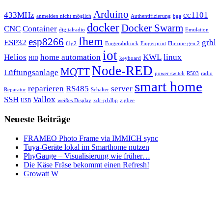
Arduino
433MHz
cc1101
anmelden nicht möglich
Authentifizierung
bga
docker
Docker Swarm
CNC
Container
digitalradio
Emulation
fhem
esp8266
ESP32
grbl
f1g2
Fingerabdruck
Fingerprint
Flir one gen 2
iot
Helios
home automation
KWL
linux
HID
keyboard
Node-RED
MQTT
Lüftungsanlage
power switch
R503
radio
smart home
reparieren
RS485
server
Reparatur
Schalter
SSH
Vallox
USB
weißes Display
xdr-p1dbp
zigbee
Neueste Beiträge
FRAMEO Photo Frame via IMMICH sync
Tuya-Geräte lokal im Smarthome nutzen
PhyGauge – Visualisierung wie früher…
Die Käse Fräse bekommt einen Refresh!
Growatt W