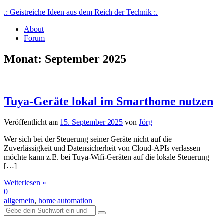
Skip
.: Geistreiche Ideen aus dem Reich der Technik :.
to
About
content
Von Nerds für Nerds, Technikprojekte mit Schwerpunkt iot, smart
Forum
home, reverse engineering
Monat:
September 2025
Tuya-Geräte lokal im Smarthome nutzen
Veröffentlicht am
15. September 2025
von
Jörg
Wer sich bei der Steuerung seiner Geräte nicht auf die
Zuverlässigkeit und Datensicherheit von Cloud-APIs verlassen
möchte kann z.B. bei Tuya-Wifi-Geräten auf die lokale Steuerung
[…]
Weiterlesen »
0
allgemein
,
home automation
Suche
nach: