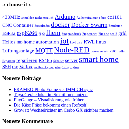
.: choose it :.
Arduino
433MHz
cc1101
anmelden nicht möglich
Authentifizierung
bga
docker
Docker Swarm
CNC
Container
digitalradio
Emulation
fhem
esp8266
ESP32
grbl
f1g2
Fingerabdruck
Fingerprint
Flir one gen 2
iot
Helios
home automation
KWL
linux
HID
keyboard
Node-RED
MQTT
Lüftungsanlage
power switch
R503
radio
smart home
reparieren
RS485
server
Reparatur
Schalter
SSH
Vallox
USB
weißes Display
xdr-p1dbp
zigbee
Neueste Beiträge
FRAMEO Photo Frame via IMMICH sync
Tuya-Geräte lokal im Smarthome nutzen
PhyGauge – Visualisierung wie früher…
Die Käse Fräse bekommt einen Refresh!
Growatt Wechselrichter im Cerbo GX sichtbar machen
Neueste Kommentare